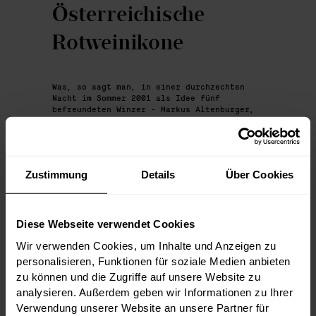
Österreichische
Rotweinikone
Was, so sagt man, in einer durchzechten
Nacht im Sommer 2001 als Idee fünf
befreundeten Winzer - Markus Altenburger,
Florian Gayer, Gerhard Kracher, Erich
Scheiblhofer und Christian Tschida- ins
Leben gerufen wurde, ist heute ein
österreichischen Rotweinlegende. Die Rede
ist natürlich von den Wild Boys of Club
Zustimmung
Details
Über Cookies
Batonnage.
In den letzten Wochen haben wir einige
Jahrgänge - auch in größeren Formaten -
angekauft - zu finden in der Selektion
Diese Webseite verwendet Cookies
untenan:
Wir verwenden Cookies, um Inhalte und Anzeigen zu
-> trinkreif Selektion Batonnage im -PDF-
personalisieren, Funktionen für soziale Medien anbieten
Format
zu können und die Zugriffe auf unsere Website zu
-> trinkreif Selektion Batonnage im -XLS-
Format
analysieren. Außerdem geben wir Informationen zu Ihrer
Verwendung unserer Website an unsere Partner für
***********