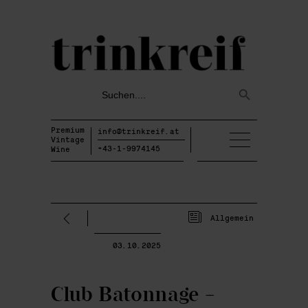
Search
Search
for:
Button
Premium
info@trinkreif.at
Vintage
+43-1-9974145
Wine
Allgemein
03.10.2025
Club Batonnage –