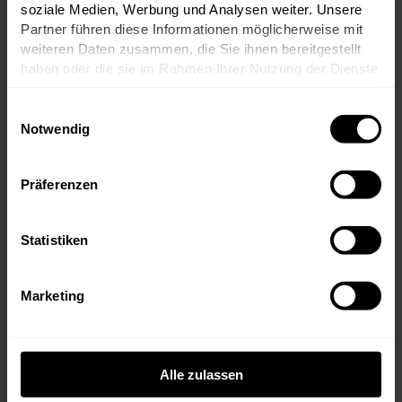
soziale Medien, Werbung und Analysen weiter. Unsere
Partner führen diese Informationen möglicherweise mit
weiteren Daten zusammen, die Sie ihnen bereitgestellt
haben oder die sie im Rahmen Ihrer Nutzung der Dienste
gesammelt haben.
Einwilligungsauswahl
Notwendig
Präferenzen
Die Cuvée – Blaufränkisch trifft
Bordelaiser Größe
Statistiken
Die Grundlage des Batonnage ist eine Cuvée
aus Blaufränkisch, Cabernet Sauvignon und
Merlot. Der Blaufränkisch bringt Würze und
Marketing
Spannung, der Merlot Fülle und
Geschmeidigkeit, der Cabernet Sauvignon
Rückgrat und Eleganz. Die Trauben stammen
rund um die kalkreichen Leithaberg-Lagen
in Jois und den warmen Andauer-Lagen.
Alle zulassen
Der Ausbau