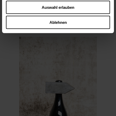
Das Markenzeichen des Club Batonnage ist
der Ausbau: zwei Mal zwölf Monate in neuen
Auswahl erlauben
französischen Barriques, das sogenannte
„double-oak“-Prinzip. Es ist ein
Verfahren, das den Weinen ihre Signatur
Ablehnen
verleiht: dunkle Frucht, kräftige Tannine
und feine Röstaromen. Jede Flasche wird
von Hand mit Wachs versiegelt!