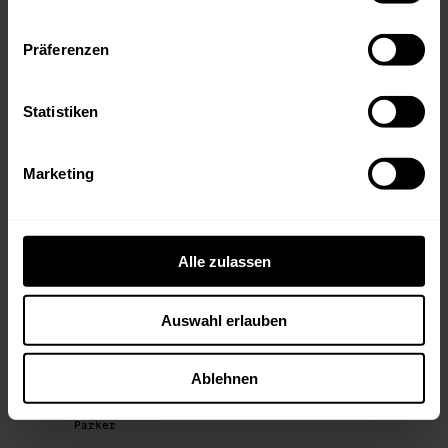
Chateau Lafite Rothschild 1966 Magnum - 96
Punkte Robert Parker
Präferenzen
"My God, this is a wonderful mature Lafite.
Served blind chez Rosemary George MW it
has a definable Pauillac nose with subtle
notes of cedar, sous-bois and a touch of
Statistiken
dried blood. It has incredible harmony and
purity – a bouquet that has you instantly
captivated. The palate does not
disappoint: a beguiling sense of natural
Marketing
harmony and delineation, not the weight of
Latour nor the femininity of Margaux, but
a Lafite aiming for understated
sophistication." - Neil Martin, 04/2008
Alle zulassen
FLIGHT 5:
Chateau Mouton Rothschild 1986- 100 Punkte
Robert Parker
Chateau Leoville Las Cases 1986 - 98
Auswahl erlauben
Punkte Robert Parker
FLIGHT 6:
Ablehnen
Chateau Margaux 1996 - 98 Punkte Robert
Parker
Chateau Latour 1996 - 95+ Punkte Robert
Parker