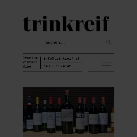
Search
Search
for:
Button
Premium
info@trinkreif.at
Vintage
+43-1-9974145
Wine