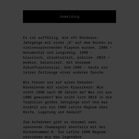
Anmeldung
Es ist auffällig, wie oft Bordeaux-
Jahrgänge mit einer „6“ auf dem Rücken zu
vielversprechenden Playern wurden. 1986 –
monumental und langlebig. 1996 –
klassisch, strukturiert, präzise. 2016 –
modern, balanciert, mit enormem
Zukunftspotenzial. Und 1966 – heute ein
leiser Zeitzeuge einer anderen Epoche.
Wir freuen uns auf einen Dekaden-
Rückblende mit vielen Klassikern: Wie
steht 1996 nach 30 Jahren da? Was ist aus
1986 geworden? Wie reiht sich 2016 in die
Tradition großer Jahrgänge ein? Und was
erzählt uns ein 1966 Lafite Magnum über
Reife, Lagerung und Geduld?
Zum Aufwärmen gibt es diesmal zwei
spannende Champagner ebenfalls mit der
Rückennummer 6. Zur Lafite 1996 Magnum
servieren wir das legendäre