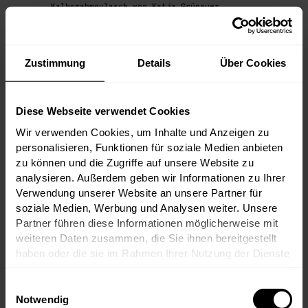
Kalbsrahmgulasch von Katja Grünauer.
DAS WEINPROGRAMM IM DETAIL:
Zustimmung
Details
Über Cookies
APERO:
Tement Sauvignon Blanc Zieregg 2016
FLIGHT 1:
Diese Webseite verwendet Cookies
Jacquesson Cuvee 734 Degorgement Tardif
2006
Wir verwenden Cookies, um Inhalte und Anzeigen zu
Larmandier-Bernier Les Chemins d'Avize GC
personalisieren, Funktionen für soziale Medien anbieten
Extra Brut (deg. 09/2024) 2016
zu können und die Zugriffe auf unsere Website zu
FLIGHT 2:
analysieren. Außerdem geben wir Informationen zu Ihrer
Chateau Pichon Comtesse - Reserve de la
Verwendung unserer Website an unsere Partner für
Comtesse 2016
Chateau Pichon Comtesse 2016 - 100 Punkte
soziale Medien, Werbung und Analysen weiter. Unsere
Robert Parker
Partner führen diese Informationen möglicherweise mit
weiteren Daten zusammen, die Sie ihnen bereitgestellt
FLIGHT 3:
Chateau Montrose 1996 - 96 Punkte Robert
haben oder die sie im Rahmen Ihrer Nutzung der Dienste
Parker
gesammelt haben.
Chateau Leoville Las Cases 1996 - 98
Punkte Robert Parker
Einwilligungsauswahl
Notwendig
SOLO: