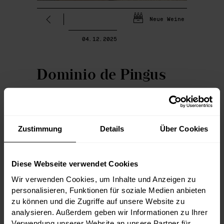
Neue Weine
04.12.2025
Dominio de Pingus
2023 - gerade
eingetroffen!
Zustimmung
Details
Über Cookies
Dominio de Pingus ist ohne Frage eine der
spanischen Weinikonen. 2023 ist gerade
eingetroffen und die Bewertungen sind
Diese Webseite verwendet Cookies
bereits vielversprechend, dass es einer
Wir verwenden Cookies, um Inhalte und Anzeigen zu
der ganz großen Jahrgänge der Weine wird.
Das sieht nicht nur Robert Parker so,
personalisieren, Funktionen für soziale Medien anbieten
sondern auch am Markt wird der Jahrgang
zu können und die Zugriffe auf unsere Website zu
10% über unserem Allokationsangebot
gehandelt. Es heißt also schnell sein um
analysieren. Außerdem geben wir Informationen zu Ihrer
sich etwas für den eigenen Keller zu
Verwendung unserer Website an unsere Partner für