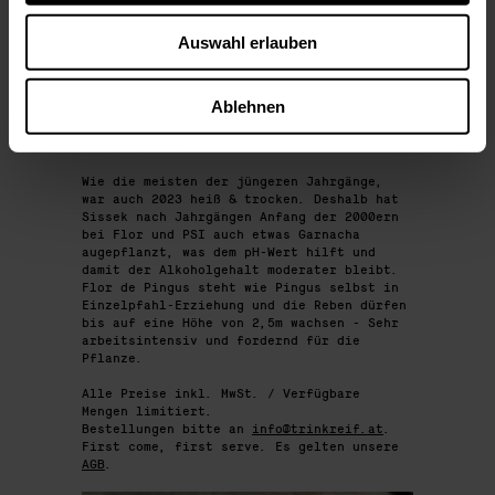
€ 960,- pro Flasche // € 1.990,- pro
Magnum
Auswahl erlauben
in OHK 3 / in OHK1
Flor de Pingus 2023 (93-94 RP)
€ 100,- pro Flasche
Ablehnen
Pingus PSI 2023 (93-94 RP)
€ 35,- pro Flasche
Wie die meisten der jüngeren Jahrgänge,
war auch 2023 heiß & trocken. Deshalb hat
Sissek nach Jahrgängen Anfang der 2000ern
bei Flor und PSI auch etwas Garnacha
augepflanzt, was dem pH-Wert hilft und
damit der Alkoholgehalt moderater bleibt.
Flor de Pingus steht wie Pingus selbst in
Einzelpfahl-Erziehung und die Reben dürfen
bis auf eine Höhe von 2,5m wachsen - Sehr
arbeitsintensiv und fordernd für die
Pflanze.
Alle Preise inkl. MwSt. / Verfügbare
Mengen limitiert.
Bestellungen bitte an
info@trinkreif.at
.
First come, first serve. Es gelten unsere
AGB
.