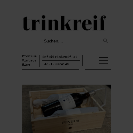
Search
Search
for:
Button
Premium
info@trinkreif.at
Vintage
+43-1-9974145
Wine