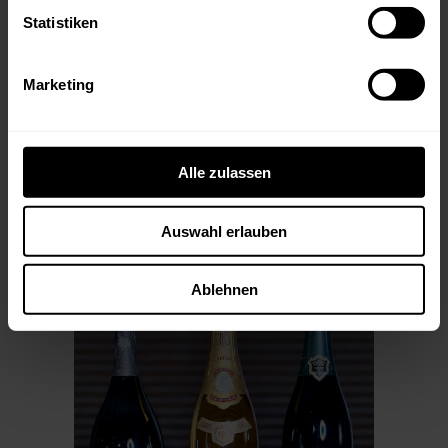
Champagner-Ikonen bei einer ESSENTIALS-
Verkostung unter die Lupe zu nehmen und zu
Statistiken
sehen wie sie gereift sind.
DAS VERKOSUNGSPROGRAMM IM DETAIL:
Marketing
APERO:
Champagne Maurice Choppin Les Mi-Cotes
2020
Alle zulassen
ESSENTIALS:
Dom Perignon 1990
Roederer Cristal 1990
Auswahl erlauben
Bollinger R.D. 1990
Ablehnen