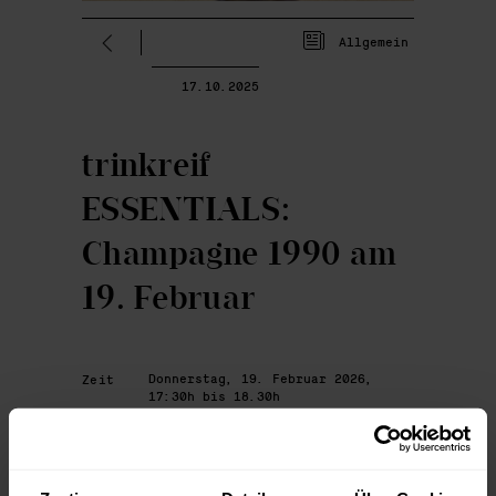
Allgemein
17.10.2025
trinkreif
ESSENTIALS:
Champagne 1990 am
19. Februar
Donnerstag, 19. Februar 2026,
Zeit
17:30h bis 18.30h
trinkreif am Loquaiplatz 3, 1060
Ort
Wien
180,- Euro pro Person inkl. MwSt
Preis