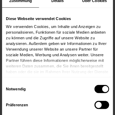
Zustimmung
Details
Über Cookies
Julius Neubauer
Gastgeber
Diese Webseite verwendet Cookies
Anmeldung
Wir verwenden Cookies, um Inhalte und Anzeigen zu
personalisieren, Funktionen für soziale Medien anbieten
zu können und die Zugriffe auf unsere Website zu
In unserem Verkostungsformat ‚ESSENTIALS‘
analysieren. Außerdem geben wir Informationen zu Ihrer
wollen wir uns - Nomen est Omen - auf das
Verwendung unserer Website an unsere Partner für
Wesentliche konzentrieren. Ein Flight mit
thematisch zusammenhängenden Weinen und
soziale Medien, Werbung und Analysen weiter. Unsere
spannenden Hintergrundinformationen - das
Partner führen diese Informationen möglicherweise mit
Ganze in nur 60 Minuten. Mit Beginn um
weiteren Daten zusammen, die Sie ihnen bereitgestellt
17.30h gibt es nach einem Apero zur
Einstimmung den Höhepunkt sozusagen schon
haben oder die sie im Rahmen Ihrer Nutzung der Dienste
im Vorabendprogramm und am Ende der
gesammelt haben.
Verkostung ist der Abend im wahrsten Sinne
des Wortes noch jung.
Einwilligungsauswahl
Notwendig
Wie in vielen Weinregionen der Welt, war
1990 auch ein ganz großes Jahr in der
Champagne. Es konnte sowohl eine gute
Menge als auch Reife erreicht werden und
Präferenzen
die Weine gelten als kraftvoll und
balanciert. Beste Voraussetzungen um drei