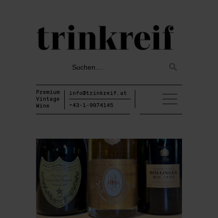
Search
Search
for:
Button
Premium
info@trinkreif.at
Vintage
+43-1-9974145
Wine