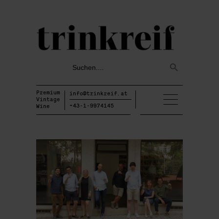
Search
Search
for:
Button
Premium
info@trinkreif.at
Vintage
+43-1-9974145
Wine