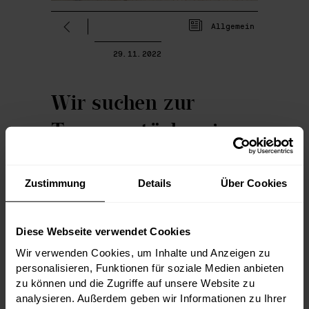
Allgemein
29.11.2022
Wir suchen zur
Teamverstärkung
eine Buchhalterin
(Teilzeit)
Zustimmung
Details
Über Cookies
Wir sind der führende österreichische
Diese Webseite verwendet Cookies
Händler für hochwertige, gereifte Weine.
Wir verwenden Cookies, um Inhalte und Anzeigen zu
Spaß an der Arbeit ist uns genauso wichtig
wie unsere Leidenschaft für Wein - der
personalisieren, Funktionen für soziale Medien anbieten
schönsten Nebensache der Welt. Wir
zu können und die Zugriffe auf unsere Website zu
arbeiten hands-on, flexibel und
professionell. Eigenverantwortung finden
analysieren. Außerdem geben wir Informationen zu Ihrer
wir besser als jede Hierarchie. Gerne