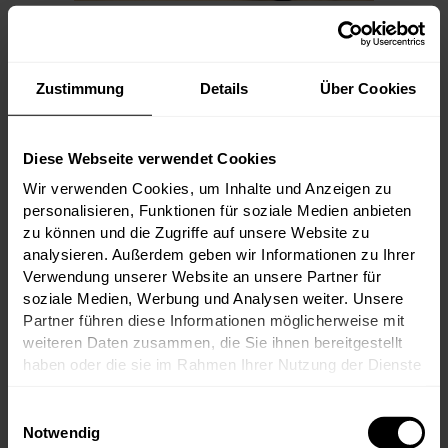
Neue Weine
08.05.2026
Zustimmung
Details
Über Cookies
Neuzugänge Mai
Diese Webseite verwendet Cookies
2026
Wir verwenden Cookies, um Inhalte und Anzeigen zu
personalisieren, Funktionen für soziale Medien anbieten
zu können und die Zugriffe auf unsere Website zu
Unsere fünfte Neuzugangsliste des Jahres
analysieren. Außerdem geben wir Informationen zu Ihrer
ist voll mit spannenden trinkreifen Weinen
Verwendung unserer Website an unsere Partner für
aus den unterschiedlichsten Weinregionen
soziale Medien, Werbung und Analysen weiter. Unsere
der Welt. Insgesamt enthält die Auswahl
knapp 1500 Flaschen aus Jahrgängen ab
Partner führen diese Informationen möglicherweise mit
1970!
weiteren Daten zusammen, die Sie ihnen bereitgestellt
haben oder die sie im Rahmen Ihrer Nutzung der Dienste
Einige der Highlights: Penfolds Grange
1983, Penfolds RWT 2016, Egon Müller
gesammelt haben.
Riesling Scharzhofberger Spätlese 1995,
Einwilligungsauswahl
J.J. Prüm Riesling Bernkasteler Lay
Auslese Goldkapsel 1976, Chateau Sociando
Notwendig
Mallet 2009, Chateau Lynch Bages 2009,