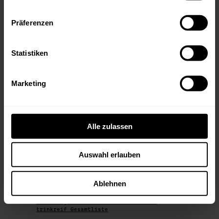
Chateau Montrose 2009, Bonneau du Martray
Corton Charlemagne Grand Cru 1999, Domaine
Präferenzen
Fourrier Gevrey Chambertin AC 2023,
Mugneret-Gibourg Vosne Romanee AC 2022,
Aldo Conterno Barolo 1990, Fattoria Le
Pupille Piemme 2019, Castello dei Rampolla
Statistiken
d'Alceo 2009, Claus Preisinger Pinot Noir
2013, Moric Blaufränkisch Lutzmannsburg
Maissner 2023, Tement Sauvignon Blanc
Zieregg Spätfüllung 2011, Johanneshof
Marketing
Reinisch Pinot Noir Kästenbaum 2016, F.X.
Pichler Grüner Veltliner M Smaragd 2007,
Nikolaihof Riesling Vinothek 1995, Vega
Sicilia Unico 1985, Marques de Murrieta
Castillo Ygay Gran Reserva Especial 1970.
Alle zulassen
Viel Spaß beim Schmökern!
-> trinkreif Neuzugänge Mai 2026 als PDF
Auswahl erlauben
-> trinkreif Neuzugänge Mai 2026 als XLS
Bestellungen bitte an
info@trinkreif.at
.
First come, first serve. Es gelten unsere
Ablehnen
AGB
.
-> Hier gibt's immer unsere aktuelle
trinkreif Gesamtliste