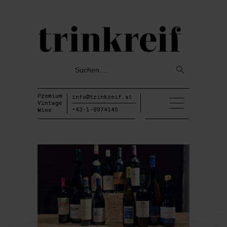
Search
Search
for:
Button
Premium
info@trinkreif.at
Vintage
+43-1-9974145
Wine