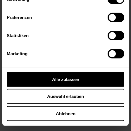
Präferenzen
Statistiken
Marketing
Streng limitierte Kracher
Kollektionskisten
Alle zulassen
Die streng limitierten Kracher
Kollektionskisten geniessen Kultstatus und
Auswahl erlauben
sind nicht zuletzt aufgrund der
hochwertigen Kisten und der Langlebigkeit
der Weine beliebte Sammlerobjekte.
Ablehnen