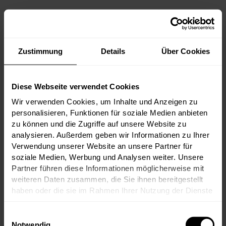
Von den ikonischen Premier Crus Château
Margaux, Château Haut-Brion und Château
Lafite Rothschild über große Namen wie
Palmer, Cos d’Estournel und Pichon
Comtesse bis hin zum unvergleichlichen
Zustimmung
Details
Über Cookies
Château d’Yquem versammelt dieses Tasting
die Elite des Bordeaux.
Diese Webseite verwendet Cookies
Wir verwenden Cookies, um Inhalte und Anzeigen zu
personalisieren, Funktionen für soziale Medien anbieten
zu können und die Zugriffe auf unsere Website zu
zum Artikel
17.06.2026
analysieren. Außerdem geben wir Informationen zu Ihrer
Verwendung unserer Website an unsere Partner für
soziale Medien, Werbung und Analysen weiter. Unsere
Partner führen diese Informationen möglicherweise mit
weiteren Daten zusammen, die Sie ihnen bereitgestellt
haben oder die sie im Rahmen Ihrer Nutzung der Dienste
gesammelt haben.
Einwilligungsauswahl
Notwendig