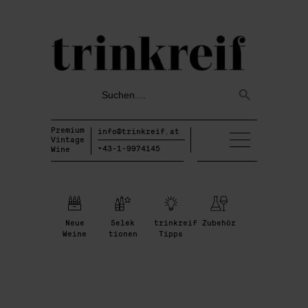
Search
Search
for:
Button
Premium
info@trinkreif.at
Vintage
+43-1-9974145
Wine
Neue
Selek
trinkreif
Zubehör
Weine
tionen
Tipps