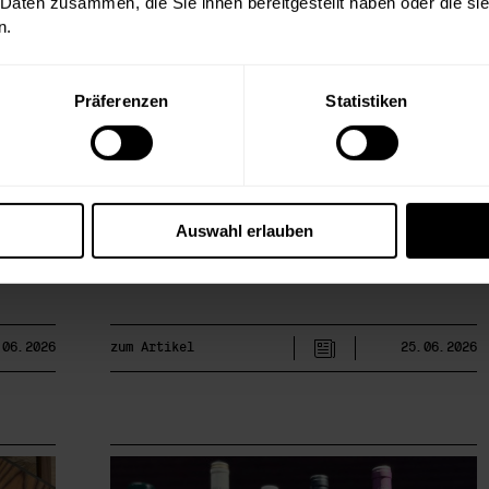
 Daten zusammen, die Sie ihnen bereitgestellt haben oder die s
n.
1.
schmerzbefreittrinken No. 18 am
bers
14. September 2026
Präferenzen
Statistiken
In der bereits achtzehnten Ausgabe unseres schon
legendären Verkostungsformats
 Beim
#schmerzbefreittrinken haben wir wieder ein
lub
fulminantes Lineup mit 12 Top-Weinen
genen
zusammengestellt. Dazu reichen wir feine
on den
Delikatessen von Georg Leitenbauer und
Auswahl erlauben
oskana
traditionell darf natürlich auch der Alpenkaviar
zum Champagner nicht fehlen.
.06.2026
zum Artikel
25.06.2026