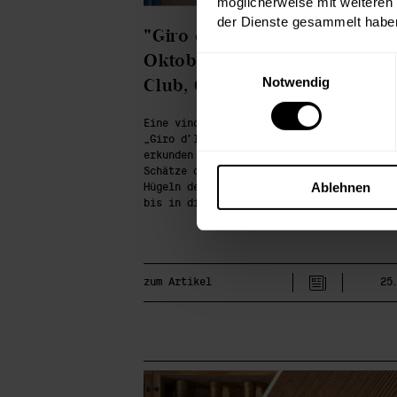
möglicherweise mit weiteren
der Dienste gesammelt habe
"Giro d'Italia" am Mittwoch 2
Oktober im J22 Private Mem
Einwilligungsauswahl
Notwendig
Club, Graz
Eine vinophile Reise quer durch Italien:
„Giro d’Italia“ im J22 Private Members C
erkunden wir die großen Namen und verbor
Schätze der italienischen Weinkultur – v
Ablehnen
Hügeln des Piemont über die Küsten der T
bis in die Abruzzen nach Kampanien.
zum Artikel
25