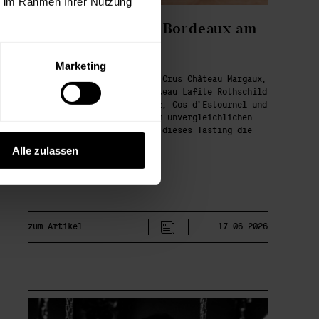
ie im Rahmen Ihrer Nutzung
Best of 80er Jahre Bordeaux am
07.Oktober
Marketing
Von den ikonischen Premier Crus Château Margaux,
Château Haut-Brion und Château Lafite Rothschild
über große Namen wie Palmer, Cos d’Estournel und
Pichon Comtesse bis hin zum unvergleichlichen
Château d’Yquem versammelt dieses Tasting die
Elite des Bordeaux.
Alle zulassen
zum Artikel
17.06.2026