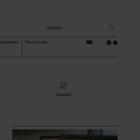
Search
Search
for:
Button
ewsletter
Preisliste
Zubehör