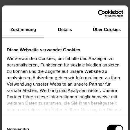
Von den ikonischen Premier Crus Château
Margaux, Château Haut-Brion und Château
Lafite Rothschild über große Namen wie
Palmer, Cos d’Estournel und Pichon
Comtesse bis hin zum unvergleichlichen
Zustimmung
Details
Über Cookies
Château d’Yquem versammelt dieses Tasting
die Elite des Bordeaux.
Diese Webseite verwendet Cookies
Wir verwenden Cookies, um Inhalte und Anzeigen zu
personalisieren, Funktionen für soziale Medien anbieten
zu können und die Zugriffe auf unsere Website zu
zum Artikel
17.06.2026
analysieren. Außerdem geben wir Informationen zu Ihrer
Verwendung unserer Website an unsere Partner für
soziale Medien, Werbung und Analysen weiter. Unsere
Partner führen diese Informationen möglicherweise mit
weiteren Daten zusammen, die Sie ihnen bereitgestellt
haben oder die sie im Rahmen Ihrer Nutzung der Dienste
gesammelt haben.
Einwilligungsauswahl
Notwendig