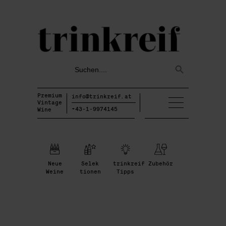
Search
Search
for:
Button
Premium
info@trinkreif.at
Vintage
+43-1-9974145
Wine
Neue
Selek
trinkreif
Zubehör
Weine
tionen
Tipps