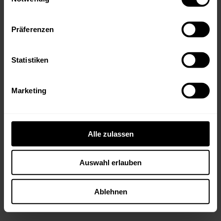
Präferenzen
Statistiken
Marketing
Streng limitierte Kracher
Kollektionskisten
Alle zulassen
Die streng limitierten Kracher
Kollektionskisten geniessen Kultstatus und
Auswahl erlauben
sind nicht zuletzt aufgrund der
hochwertigen Kisten und der Langlebigkeit
der Weine beliebte Sammlerobjekte.
Ablehnen