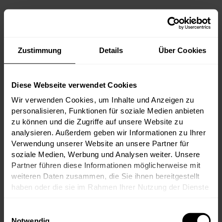
Von den ikonischen Premier Crus Château
Margaux, Château Haut-Brion und Château
Lafite Rothschild über große Namen wie
Palmer, Cos d’Estournel und Pichon
Comtesse bis hin zum unvergleichlichen
Zustimmung
Details
Über Cookies
Château d’Yquem versammelt dieses Tasting
die Elite des Bordeaux.
Diese Webseite verwendet Cookies
Wir verwenden Cookies, um Inhalte und Anzeigen zu
personalisieren, Funktionen für soziale Medien anbieten
zu können und die Zugriffe auf unsere Website zu
zum Artikel
17.06.2026
analysieren. Außerdem geben wir Informationen zu Ihrer
Verwendung unserer Website an unsere Partner für
soziale Medien, Werbung und Analysen weiter. Unsere
Partner führen diese Informationen möglicherweise mit
weiteren Daten zusammen, die Sie ihnen bereitgestellt
haben oder die sie im Rahmen Ihrer Nutzung der Dienste
gesammelt haben.
Einwilligungsauswahl
Notwendig