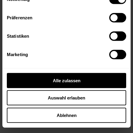
Präferenzen
Statistiken
Marketing
Streng limitierte Kracher
Kollektionskisten
Alle zulassen
Die streng limitierten Kracher
Kollektionskisten geniessen Kultstatus und
Auswahl erlauben
sind nicht zuletzt aufgrund der
hochwertigen Kisten und der Langlebigkeit
der Weine beliebte Sammlerobjekte.
Ablehnen