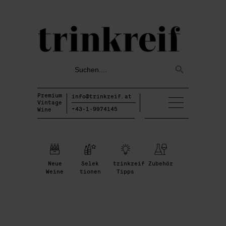
Search
Search
for:
Button
Premium
info@trinkreif.at
Vintage
+43-1-9974145
Wine
Neue
Selek
trinkreif
Zubehör
Weine
tionen
Tipps