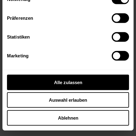
Präferenzen
Statistiken
Marketing
Streng limitierte Kracher
Kollektionskisten
Alle zulassen
Die streng limitierten Kracher
Kollektionskisten geniessen Kultstatus und
Auswahl erlauben
sind nicht zuletzt aufgrund der
hochwertigen Kisten und der Langlebigkeit
der Weine beliebte Sammlerobjekte.
Ablehnen