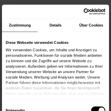
Von den ikonischen Premier Crus Château
Margaux, Château Haut-Brion und Château
Lafite Rothschild über große Namen wie
Palmer, Cos d’Estournel und Pichon
Comtesse bis hin zum unvergleichlichen
Zustimmung
Details
Über Cookies
Château d’Yquem versammelt dieses Tasting
die Elite des Bordeaux.
Diese Webseite verwendet Cookies
Wir verwenden Cookies, um Inhalte und Anzeigen zu
personalisieren, Funktionen für soziale Medien anbieten
zu können und die Zugriffe auf unsere Website zu
zum Artikel
17.06.2026
analysieren. Außerdem geben wir Informationen zu Ihrer
Verwendung unserer Website an unsere Partner für
soziale Medien, Werbung und Analysen weiter. Unsere
Partner führen diese Informationen möglicherweise mit
weiteren Daten zusammen, die Sie ihnen bereitgestellt
haben oder die sie im Rahmen Ihrer Nutzung der Dienste
gesammelt haben.
Einwilligungsauswahl
Notwendig