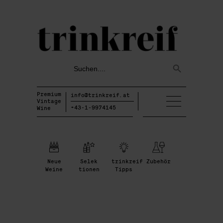
Search
Search
for:
Button
Premium
info@trinkreif.at
Vintage
+43-1-9974145
Wine
Neue
Selek
trinkreif
Zubehör
Weine
tionen
Tipps