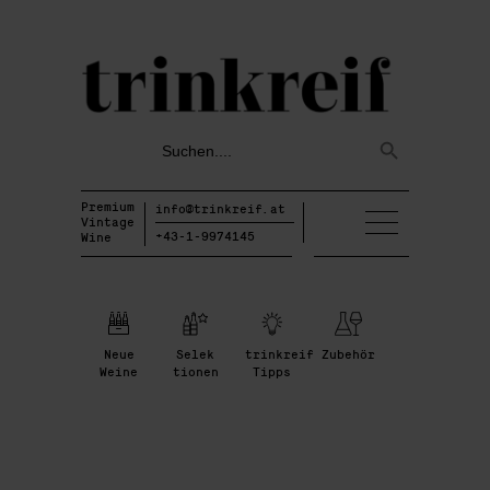
Search
Search
for:
Button
Premium
info@trinkreif.at
Vintage
+43-1-9974145
Wine
Neue
Selek
trinkreif
Zubehör
Weine
tionen
Tipps