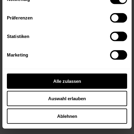
Präferenzen
Statistiken
Marketing
Streng limitierte Kracher
Kollektionskisten
Alle zulassen
Die streng limitierten Kracher
Kollektionskisten geniessen Kultstatus und
Auswahl erlauben
sind nicht zuletzt aufgrund der
hochwertigen Kisten und der Langlebigkeit
der Weine beliebte Sammlerobjekte.
Ablehnen