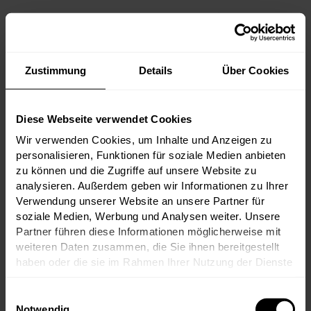
Von den ikonischen Premier Crus Château
Margaux, Château Haut-Brion und Château
Lafite Rothschild über große Namen wie
Palmer, Cos d’Estournel und Pichon
Comtesse bis hin zum unvergleichlichen
Zustimmung
Details
Über Cookies
Château d’Yquem versammelt dieses Tasting
die Elite des Bordeaux.
Diese Webseite verwendet Cookies
Wir verwenden Cookies, um Inhalte und Anzeigen zu
personalisieren, Funktionen für soziale Medien anbieten
zu können und die Zugriffe auf unsere Website zu
zum Artikel
17.06.2026
analysieren. Außerdem geben wir Informationen zu Ihrer
Verwendung unserer Website an unsere Partner für
soziale Medien, Werbung und Analysen weiter. Unsere
Partner führen diese Informationen möglicherweise mit
weiteren Daten zusammen, die Sie ihnen bereitgestellt
haben oder die sie im Rahmen Ihrer Nutzung der Dienste
gesammelt haben.
Einwilligungsauswahl
Notwendig